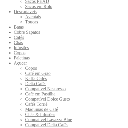
Sacos PEAD
Sacos em Rolo
Descartaveis
Aventais
Toucas
Batas
Cobre Sapatos
Cafés
Chás
Infusões
Copos
Paletinas
Açucar
Copos
Café em Grão
Kaffa Cafés
Delta Cafés
Compatível Nespresso
Café em Pastilha
Compatível Dolce Gusto
Cafés Torrié
Maquinas de Café
Chás & Infusões
Compatível Lavazza Blue
Compatível Delta Cafés