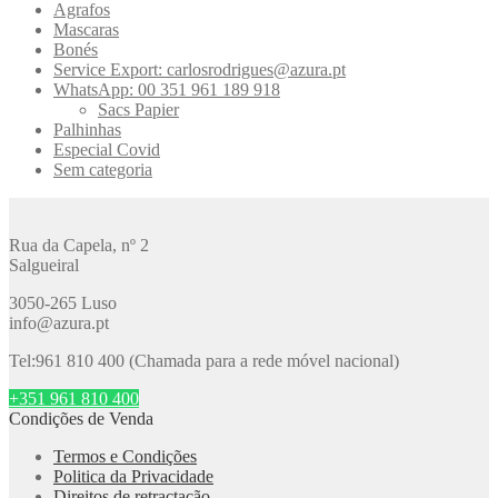
Agrafos
Mascaras
Bonés
Service Export: carlosrodrigues@azura.pt
WhatsApp: 00 351 961 189 918
Sacs Papier
Palhinhas
Especial Covid
Sem categoria
Rua da Capela, nº 2
Salgueiral
3050-265 Luso
info@azura.pt
Tel:961 810 400 (Chamada para a rede móvel nacional)
+351 961 810 400
Condições de Venda
Termos e Condições
Politica da Privacidade
Direitos de retractação