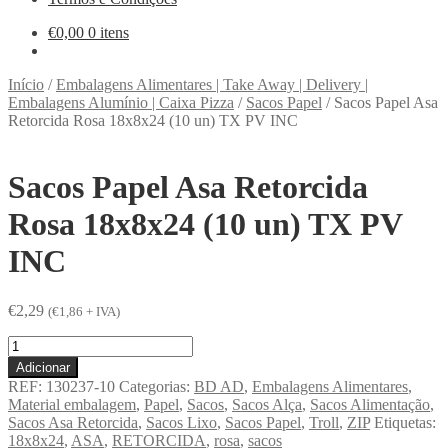
€
0,00
0 itens
Início
/
Embalagens Alimentares | Take Away | Delivery |
Embalagens Alumínio | Caixa Pizza
/
Sacos Papel
/
Sacos Papel Asa
Retorcida Rosa 18x8x24 (10 un) TX PV INC
Sacos Papel Asa Retorcida
Rosa 18x8x24 (10 un) TX PV
INC
€
2,29
(
€
1,86
+ IVA)
Quantidade
de
Adicionar
Sacos
REF:
130237-10
Categorias:
BD AD
,
Embalagens Alimentares
,
Papel
Material embalagem
,
Papel
,
Sacos
,
Sacos Alça
,
Sacos Alimentação
,
Asa
Sacos Asa Retorcida
,
Sacos Lixo
,
Sacos Papel
,
Troll
,
ZIP
Etiquetas:
Retorcida
18x8x24
,
ASA
,
RETORCIDA
,
rosa
,
sacos