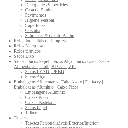
Detergentes Superficies
Casa de Banho
Pavimentos
Higiene Pessoal
Superficies
Cozinha
Sabonetes & Gel de Banho
Rolos Industriais de Limpeza
Rolos Marquesa
Rolos térmicos
Sacos Lixo
Sacos | Sacos Papel | Sacos Alça | Sacos Lixo | Sacos
Alimentação | Troll | BD AD | ZIP
Sacos PEAD | PEBD
Sacos Alça
Embalagens Alimentares | Take Away | Delivery |
Embalagens Alumínio | Caixa Pizza
Embalagens Alumínio
Caixas Pizza
Caixas Pastelaria
Sacos Papel
Talher
Tapetes
Tapetes Personalizáveis Exterior/Interior