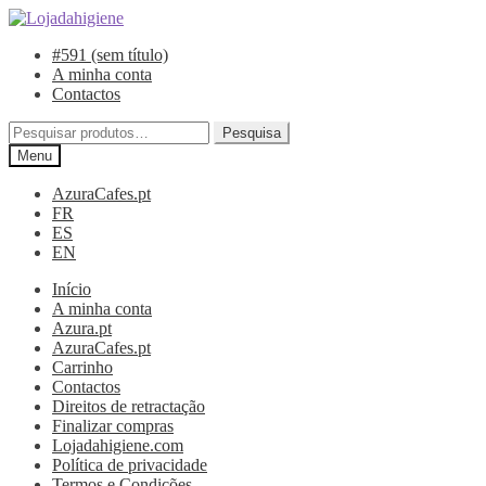
Ir
Saltar
para
para
#591 (sem título)
a
o
A minha conta
navegação
conteúdo
Contactos
Pesquisar
Pesquisa
por:
Menu
AzuraCafes.pt
FR
ES
EN
Início
A minha conta
Azura.pt
AzuraCafes.pt
Carrinho
Contactos
Direitos de retractação
Finalizar compras
Lojadahigiene.com
Política de privacidade
Termos e Condições