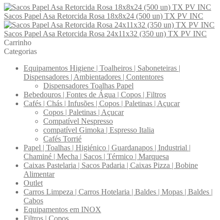
Sacos Papel Asa Retorcida Rosa 18x8x24 (500 un) TX PV INC
Sacos Papel Asa Retorcida Rosa 24x11x32 (350 un) TX PV INC
Carrinho
Categorias
Equipamentos Higiene | Toalheiros | Saboneteiras |
Dispensadores | Ambientadores | Contentores
Dispensadores Toalhas Papel
Bebedouros | Fontes de Água | Copos | Filtros
Cafés | Chás | Infusões | Copos | Paletinas | Açucar
Copos | Paletinas | Açucar
Compatível Nespresso
compatível Gimoka | Espresso Italia
Cafés Torrié
Papel | Toalhas | Higiénico | Guardanapos | Industrial |
Chaminé | Mecha | Sacos | Térmico | Marquesa
Caixas Pastelaria | Sacos Padaria | Caixas Pizza | Bobine
Alimentar
Outlet
Carros Limpeza | Carros Hotelaria | Baldes | Mopas | Baldes |
Cabos
Equipamentos em INOX
Filtros | Copos