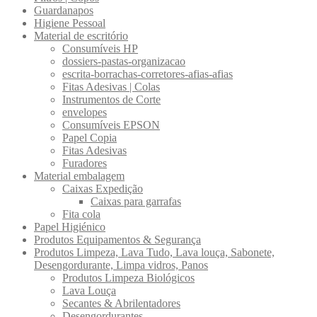
Guardanapos
Higiene Pessoal
Material de escritório
Consumíveis HP
dossiers-pastas-organizacao
escrita-borrachas-corretores-afias-afias
Fitas Adesivas | Colas
Instrumentos de Corte
envelopes
Consumíveis EPSON
Papel Copia
Fitas Adesivas
Furadores
Material embalagem
Caixas Expedição
Caixas para garrafas
Fita cola
Papel Higiénico
Produtos Equipamentos & Segurança
Produtos Limpeza, Lava Tudo, Lava louça, Sabonete,
Desengordurante, Limpa vidros, Panos
Produtos Limpeza Biológicos
Lava Louça
Secantes & Abrilentadores
Desengordurantes