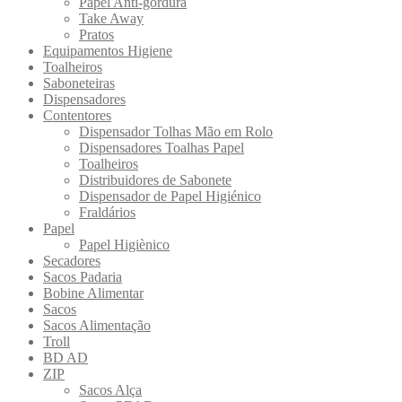
Papel Anti-gordura
Take Away
Pratos
Equipamentos Higiene
Toalheiros
Saboneteiras
Dispensadores
Contentores
Dispensador Tolhas Mão em Rolo
Dispensadores Toalhas Papel
Toalheiros
Distribuidores de Sabonete
Dispensador de Papel Higiénico
Fraldários
Papel
Papel Higiènico
Secadores
Sacos Padaria
Bobine Alimentar
Sacos
Sacos Alimentação
Troll
BD AD
ZIP
Sacos Alça