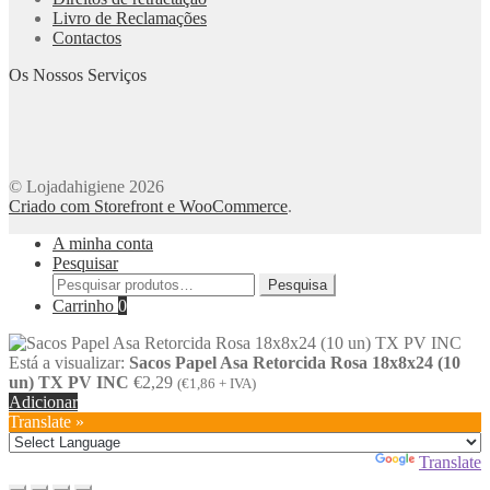
Livro de Reclamações
Contactos
Os Nossos Serviços
© Lojadahigiene 2026
Criado com Storefront e WooCommerce
.
A minha conta
Pesquisar
Pesquisar
Pesquisa
por:
Carrinho
0
Está a visualizar:
Sacos Papel Asa Retorcida Rosa 18x8x24 (10
un) TX PV INC
€
2,29
(
€
1,86
+ IVA)
Adicionar
Translate »
Powered by
Translate