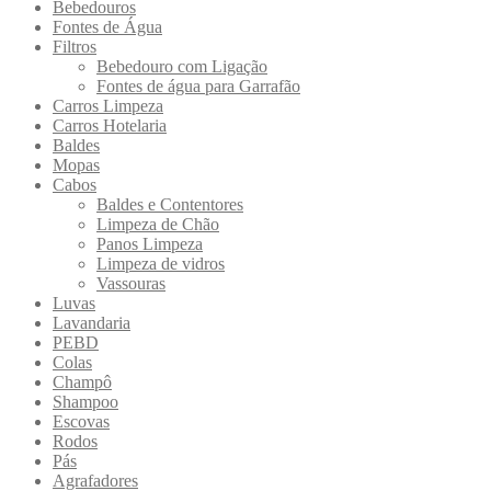
Bebedouros
Fontes de Água
Filtros
Bebedouro com Ligação
Fontes de água para Garrafão
Carros Limpeza
Carros Hotelaria
Baldes
Mopas
Cabos
Baldes e Contentores
Limpeza de Chão
Panos Limpeza
Limpeza de vidros
Vassouras
Luvas
Lavandaria
PEBD
Colas
Champô
Shampoo
Escovas
Rodos
Pás
Agrafadores