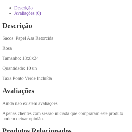
Rosa
18x8x24
Descrição
(10
Avaliações (0)
un)
TX
Descrição
PV
INC
Sacos Papel Asa Retorcida
Rosa
Tamanho: 18x8x24
Quantidade: 10 un
Taxa Ponto Verde Incluída
Avaliações
Ainda não existem avaliações.
Apenas clientes com sessão iniciada que compraram este produto
podem deixar opinião.
Produtos Relacionados