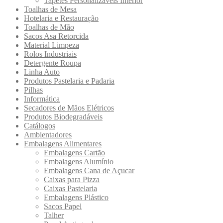
Tapetes Personalizáveis Interior
Toalhas de Mesa
Hotelaria e Restauração
Toalhas de Mão
Sacos Asa Retorcida
Material Limpeza
Rolos Industriais
Detergente Roupa
Linha Auto
Produtos Pastelaria e Padaria
Pilhas
Informática
Secadores de Mãos Elétricos
Produtos Biodegradáveis
Catálogos
Ambientadores
Embalagens Alimentares
Embalagens Cartão
Embalagens Alumínio
Embalagens Cana de Açucar
Caixas para Pizza
Caixas Pastelaria
Embalagens Plástico
Sacos Papel
Talher