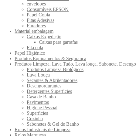
envelopes
Consumíveis EPSON
Papel Copia
Fitas Adesivas
Furadores
Material embalagem
Caixas Expedição
Caixas para garrafas
Fita cola
Papel Higiénico
Produtos Equipamentos & Segurança
Produtos Limpeza, Lava Tudo, Lava louça, Sabonete, Desengo
Produtos Limpeza Biológicos
Lava Louça
Secantes & Abrilentadores
Desengordurantes
Detergentes Superficies
Casa de Banho
Pavimentos
Higiene Pessoal
Superficies
Cozinha
Sabonetes & Gel de Banho
Rolos Industriais de Limpeza
Rolos Marquesa