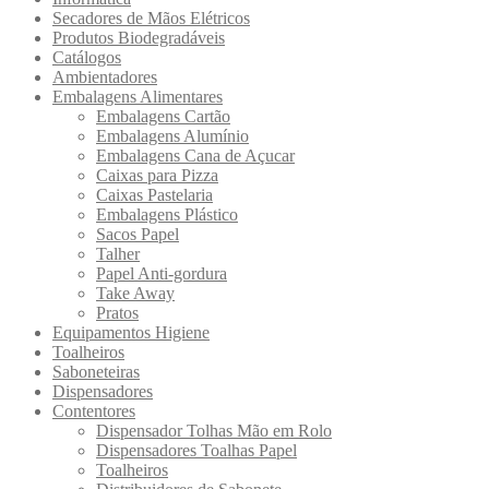
Secadores de Mãos Elétricos
Produtos Biodegradáveis
Catálogos
Ambientadores
Embalagens Alimentares
Embalagens Cartão
Embalagens Alumínio
Embalagens Cana de Açucar
Caixas para Pizza
Caixas Pastelaria
Embalagens Plástico
Sacos Papel
Talher
Papel Anti-gordura
Take Away
Pratos
Equipamentos Higiene
Toalheiros
Saboneteiras
Dispensadores
Contentores
Dispensador Tolhas Mão em Rolo
Dispensadores Toalhas Papel
Toalheiros