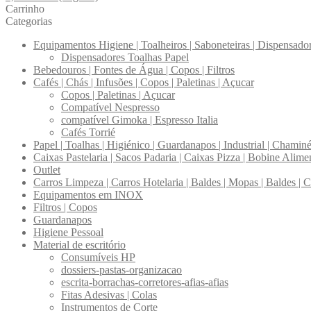
Carrinho
Categorias
Equipamentos Higiene | Toalheiros | Saboneteiras | Dispensado
Dispensadores Toalhas Papel
Bebedouros | Fontes de Água | Copos | Filtros
Cafés | Chás | Infusões | Copos | Paletinas | Açucar
Copos | Paletinas | Açucar
Compatível Nespresso
compatível Gimoka | Espresso Italia
Cafés Torrié
Papel | Toalhas | Higiénico | Guardanapos | Industrial | Chamin
Caixas Pastelaria | Sacos Padaria | Caixas Pizza | Bobine Alime
Outlet
Carros Limpeza | Carros Hotelaria | Baldes | Mopas | Baldes | 
Equipamentos em INOX
Filtros | Copos
Guardanapos
Higiene Pessoal
Material de escritório
Consumíveis HP
dossiers-pastas-organizacao
escrita-borrachas-corretores-afias-afias
Fitas Adesivas | Colas
Instrumentos de Corte