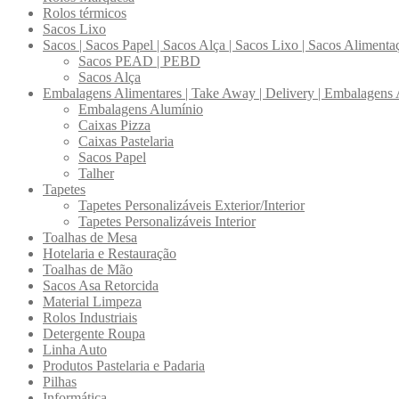
Rolos térmicos
Sacos Lixo
Sacos | Sacos Papel | Sacos Alça | Sacos Lixo | Sacos Alimenta
Sacos PEAD | PEBD
Sacos Alça
Embalagens Alimentares | Take Away | Delivery | Embalagens 
Embalagens Alumínio
Caixas Pizza
Caixas Pastelaria
Sacos Papel
Talher
Tapetes
Tapetes Personalizáveis Exterior/Interior
Tapetes Personalizáveis Interior
Toalhas de Mesa
Hotelaria e Restauração
Toalhas de Mão
Sacos Asa Retorcida
Material Limpeza
Rolos Industriais
Detergente Roupa
Linha Auto
Produtos Pastelaria e Padaria
Pilhas
Informática