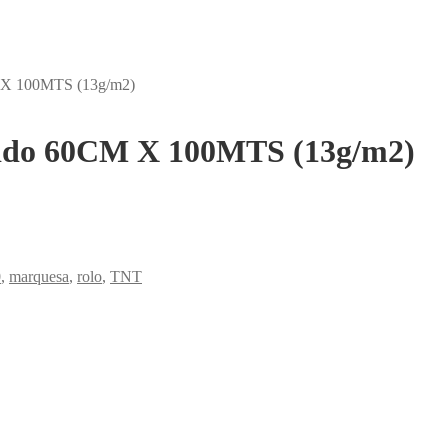
M X 100MTS (13g/m2)
cido 60CM X 100MTS (13g/m2)
0
,
marquesa
,
rolo
,
TNT