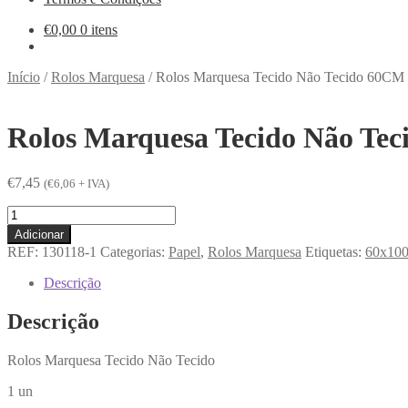
€
0,00
0 itens
Início
/
Rolos Marquesa
/
Rolos Marquesa Tecido Não Tecido 60C
Rolos Marquesa Tecido Não Te
€
7,45
(
€
6,06
+ IVA)
Quantidade
de
Adicionar
Rolos
REF:
130118-1
Categorias:
Papel
,
Rolos Marquesa
Etiquetas:
60x10
Marquesa
Tecido
Descrição
Não
Tecido
Descrição
60CM
X
Rolos Marquesa Tecido Não Tecido
100MTS
(13g/m2)
1 un