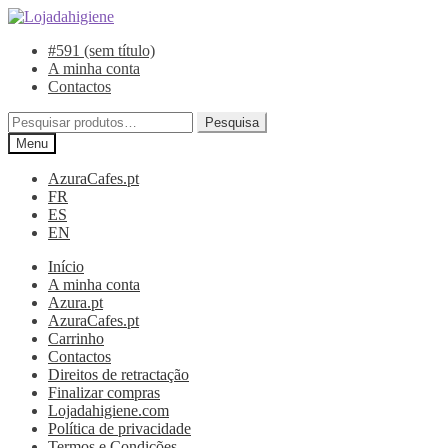
Ir
Saltar
para
para
#591 (sem título)
a
o
A minha conta
navegação
conteúdo
Contactos
Pesquisar
Pesquisa
por:
Menu
AzuraCafes.pt
FR
ES
EN
Início
A minha conta
Azura.pt
AzuraCafes.pt
Carrinho
Contactos
Direitos de retractação
Finalizar compras
Lojadahigiene.com
Política de privacidade
Termos e Condições