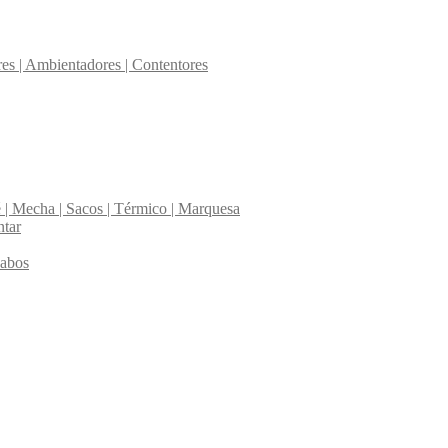
res | Ambientadores | Contentores
é | Mecha | Sacos | Térmico | Marquesa
ntar
Cabos