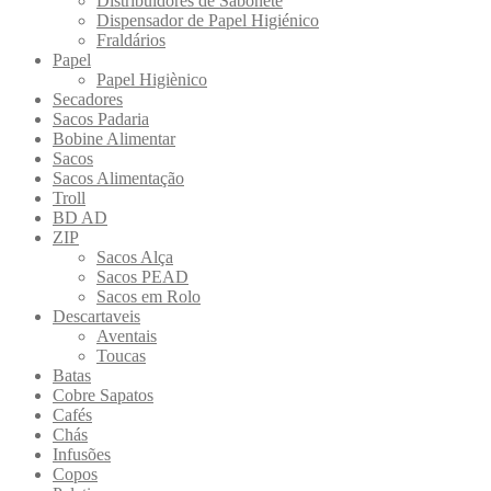
Distribuidores de Sabonete
Dispensador de Papel Higiénico
Fraldários
Papel
Papel Higiènico
Secadores
Sacos Padaria
Bobine Alimentar
Sacos
Sacos Alimentação
Troll
BD AD
ZIP
Sacos Alça
Sacos PEAD
Sacos em Rolo
Descartaveis
Aventais
Toucas
Batas
Cobre Sapatos
Cafés
Chás
Infusões
Copos