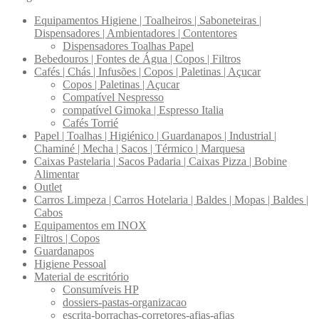
Equipamentos Higiene | Toalheiros | Saboneteiras |
Dispensadores | Ambientadores | Contentores
Dispensadores Toalhas Papel
Bebedouros | Fontes de Água | Copos | Filtros
Cafés | Chás | Infusões | Copos | Paletinas | Açucar
Copos | Paletinas | Açucar
Compatível Nespresso
compatível Gimoka | Espresso Italia
Cafés Torrié
Papel | Toalhas | Higiénico | Guardanapos | Industrial |
Chaminé | Mecha | Sacos | Térmico | Marquesa
Caixas Pastelaria | Sacos Padaria | Caixas Pizza | Bobine
Alimentar
Outlet
Carros Limpeza | Carros Hotelaria | Baldes | Mopas | Baldes |
Cabos
Equipamentos em INOX
Filtros | Copos
Guardanapos
Higiene Pessoal
Material de escritório
Consumíveis HP
dossiers-pastas-organizacao
escrita-borrachas-corretores-afias-afias