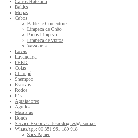
Carros Hotelaria
Baldes
Mopas
Cabos
Baldes e Contentores
Limpeza de Chão
Panos Limpeza
Limpeza de vidros
Vassouras
Luvas
Lavandaria
PEBD
Colas
Champô
Shampoo
Escovas
Rodos
Pás
Agrafadores
Agrafos
Mascaras
Bonés
Service Export: carlosrodrigues@azura.pt
WhatsApp: 00 351 961 189 918
Sacs Papier