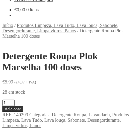
€
0,00
0 itens
Início
/
Produtos Limpeza, Lava Tudo, Lava louça, Sabonete,
Desengordurante, Limpa vidros, Panos
/
Detergente Roupa Plok
Marselha 100 doses
Detergente Roupa Plok
Marselha 100 doses
€
5,99
(
€
4,87
+ IVA)
28 em stock
Quantidade
de
Adicionar
Detergente
REF:
140299
Categorias:
Detergente Roupa
,
Lavandaria
,
Produtos
Roupa
Limpeza, Lava Tudo, Lava louça, Sabonete, Desengordurante,
Plok
Limpa vidros, Panos
Marselha