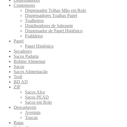
Dispensadores
Contentores
Dispensador Tolhas Mão em Rolo
Dispensadores Toalhas Papel
Toalheiros
Distribuidores de Sabonete
Dispensador de Papel Higiénico
Fraldários
Papel
Papel Higiènico
Secadores
Sacos Padaria
Bobine Alimentar
Sacos
Sacos Alimentação
Troll
BD AD
ZIP
Sacos Alça
Sacos PEAD
Sacos em Rolo
Descartaveis
Aventais
Toucas
Batas