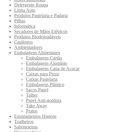
Detergente Roupa
Linha Auto
Produtos Pastelaria e Padaria
Pilhas
Informática
Secadores de Mãos Elétricos
Produtos Biodegradáveis
Catálogos
Ambientadores
Embalagens Alimentares
Embalagens Cartão
Embalagens Alumínio
Embalagens Cana de Açucar
Caixas para Pizza
Caixas Pastelaria
Embalagens Plástico
Sacos Papel
Talher
Papel Anti-gordura
Take Away
Pratos
Equipamentos Higiene
Toalheiros
Saboneteiras