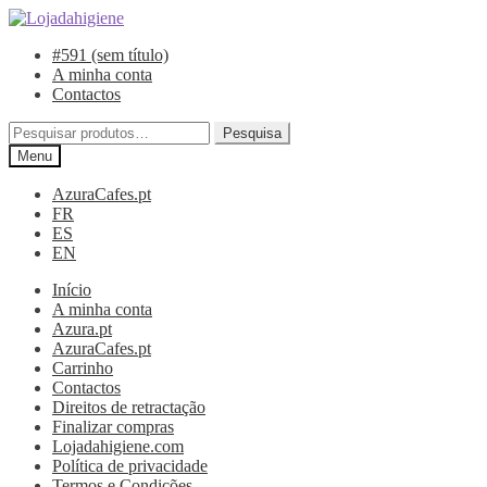
Ir
Saltar
para
para
#591 (sem título)
a
o
A minha conta
navegação
conteúdo
Contactos
Pesquisar
Pesquisa
por:
Menu
AzuraCafes.pt
FR
ES
EN
Início
A minha conta
Azura.pt
AzuraCafes.pt
Carrinho
Contactos
Direitos de retractação
Finalizar compras
Lojadahigiene.com
Política de privacidade
Termos e Condições