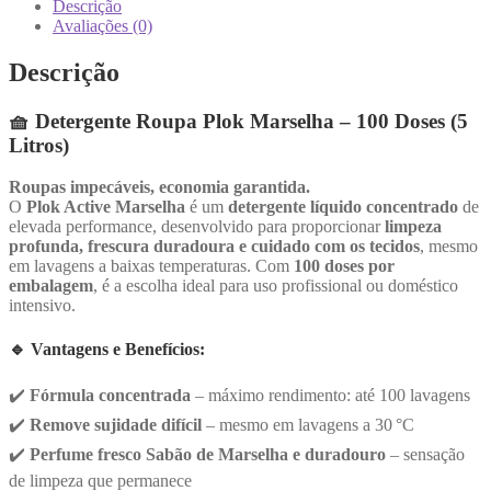
100
Descrição
doses
Avaliações (0)
Descrição
🧺
Detergente Roupa Plok Marselha – 100 Doses (5
Litros)
Roupas impecáveis, economia garantida.
O
Plok Active Marselha
é um
detergente líquido concentrado
de
elevada performance, desenvolvido para proporcionar
limpeza
profunda, frescura duradoura e cuidado com os tecidos
, mesmo
em lavagens a baixas temperaturas. Com
100 doses por
embalagem
, é a escolha ideal para uso profissional ou doméstico
intensivo.
🔹
Vantagens e Benefícios:
✔️
Fórmula concentrada
– máximo rendimento: até 100 lavagens
✔️
Remove sujidade difícil
– mesmo em lavagens a 30 °C
✔️
Perfume fresco Sabão de Marselha e duradouro
– sensação
de limpeza que permanece