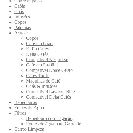
Cobre Sapatos
Cafés
Chás
Infusões
Copos
Paletinas
Açucar
Copos
Café em Grão
Kaffa Cafés
Delta Cafés
Compatível Nespresso
Café em Pastilha
Compatível Dolce Gusto
Cafés Torrié
Maquinas de Café
Chás & Infusões
Compatível Lavazza Blue
Compatível Delta Cafés
Bebedouros
Fontes de Água
Filtros
Bebedouro com Ligação
Fontes de água para Garrafão
Carros Limpeza