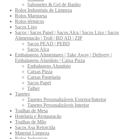
Sabonetes & Gel de Banho
Rolos Industriais de Limpeza
Rolos Marquesa
Rolos térmicos
Sacos Lixo
Sacos | Sacos Papel | Sacos Alça | Sacos Lixo | Sacos
Alimentação | Troll | BD AD | ZIP
Sacos PEAD | PEBD
Sacos Alça
Embalagens Alimentares | Take Away | Delivery |
Embalagens Alumínio | Caixa Pizza
Embalagens Alumínio
Caixas Pizza
Caixas Pastelaria
Sacos Papel
Talher
Tapetes
Tapetes Personalizáveis Exterior/Interior
Tapetes Personalizáveis Interior
Toalhas de Mesa
Hotelaria e Restauração
Toalhas de Mão
Sacos Asa Retorcida
Material Limpeza
Rolos Industriais