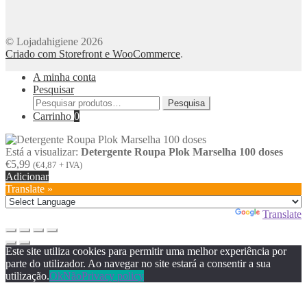
© Lojadahigiene 2026
Criado com Storefront e WooCommerce
.
A minha conta
Pesquisar
Pesquisar
Pesquisa
por:
Carrinho
0
Está a visualizar:
Detergente Roupa Plok Marselha 100 doses
€
5,99
(
€
4,87
+ IVA)
Adicionar
Translate »
Powered by
Translate
Este site utiliza cookies para permitir uma melhor experiência por
parte do utilizador. Ao navegar no site estará a consentir a sua
utilização.
Ok
Não
Privacy policy