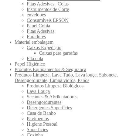
Fitas Adesivas | Colas
Instrumentos de Corte
envelopes
Consumíveis EPSON
Papel Copia
Fitas Adesivas
Furadores
Material embalagem
Caixas Expedição
Caixas para garrafas
Fita cola
Papel Higiénico
Produtos Equipamentos & Segurança
Produtos Limpeza, Lava Tudo, Lava louça, Sabonete,
Desengordurante, Limpa vidros, Panos
Produtos Limpeza Biológicos
Lava Louça
Secantes & Abrilentadores
Desengordurantes
Detergentes Superficies
Casa de Banho
Pavimentos
Higiene Pessoal
Superficies
Cozinha