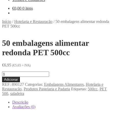
€
0,00
0 itens
Início
/
Hotelaria e Restauração
/
50 embalagens alimentar redonda
PET 500cc
50 embalagens alimentar
redonda PET 500cc
€
6,95
(
€
5,65
+ IVA)
Quantidade
de
Adicionar
50
REF:
890127
Categorias:
Embalagens Alimentares
,
Hotelaria e
embalagens
Restauração
,
Produtos Pastelaria e Padaria
Etiquetas:
500cc
,
PET
alimentar
500
,
saladeira
redonda
PET
Descrição
500cc
Avaliações (0)