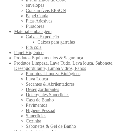
envelopes
Consumíveis EPSON
Papel Copia
Fitas Adesivas
Furadores
Material embalagem
Caixas Expedição
Caixas para garrafas
Fita cola
Papel Higiénico
Produtos Equipamentos & Segurança
Produtos Limpeza, Lava Tudo, Lava louça, Sabonete,
Desengordurante, Limpa vidros, Panos
Produtos Limpeza Biológicos
Lava Louça
Secantes & Abrilentadores
Desengordurantes
Detergentes Superficies
Casa de Banho
Pavimentos
Higiene Pessoal
Superficies
Cozinha
Sabonetes & Gel de Banho