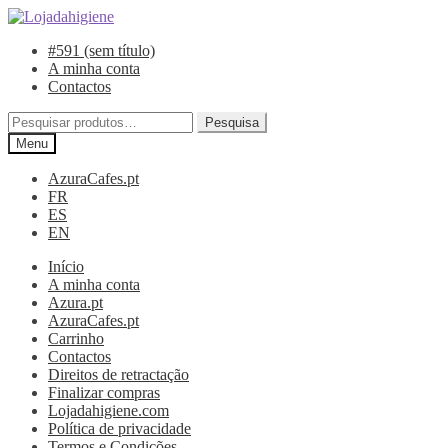
Ir
Saltar
para
para
#591 (sem título)
a
o
A minha conta
navegação
conteúdo
Contactos
Pesquisar
Pesquisa
por:
Menu
AzuraCafes.pt
FR
ES
EN
Início
A minha conta
Azura.pt
AzuraCafes.pt
Carrinho
Contactos
Direitos de retractação
Finalizar compras
Lojadahigiene.com
Política de privacidade
Termos e Condições