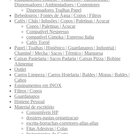
Dispensadores | Ambientadores | Contentores
Dispensadores Toalhas Papel
Bebedouros | Fontes de Água | Copos | Filtros
Cafés | Chás | Infusões | Copos | Paletinas | Açucar
Copos | Paletinas | Açucar
Compatível Nespresso
compatível Gimoka | Espresso Italia
Cafés Torrié
Papel | Toalhas | Higiénico | Guardanapos | Industrial |
Chaminé | Mecha | Sacos | Térmico | Marquesa
Caixas Pastelaria | Sacos Padaria | Caixas Pizza | Bobine
Alimentar
Outlet
Carros Limpeza | Carros Hotelaria | Baldes | Mopas | Baldes |
Cabos
Equipamentos em INOX
Filtros | Copos
Guardanapos
Higiene Pessoal
Material de escritório
Consumíveis HP
dossiers-pastas-organizacao
escrita-borrachas-corretores-afias-afias
Fitas Adesivas | Colas
Instrumentos de Corte