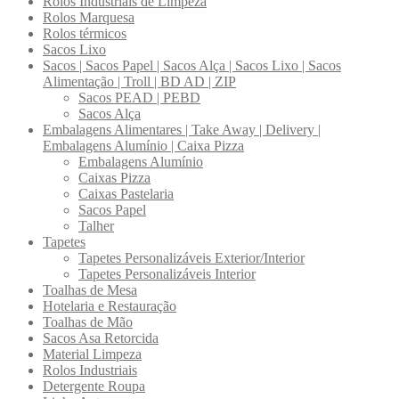
Rolos Industriais de Limpeza
Rolos Marquesa
Rolos térmicos
Sacos Lixo
Sacos | Sacos Papel | Sacos Alça | Sacos Lixo | Sacos
Alimentação | Troll | BD AD | ZIP
Sacos PEAD | PEBD
Sacos Alça
Embalagens Alimentares | Take Away | Delivery |
Embalagens Alumínio | Caixa Pizza
Embalagens Alumínio
Caixas Pizza
Caixas Pastelaria
Sacos Papel
Talher
Tapetes
Tapetes Personalizáveis Exterior/Interior
Tapetes Personalizáveis Interior
Toalhas de Mesa
Hotelaria e Restauração
Toalhas de Mão
Sacos Asa Retorcida
Material Limpeza
Rolos Industriais
Detergente Roupa