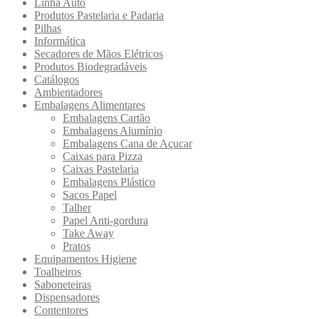
Linha Auto
Produtos Pastelaria e Padaria
Pilhas
Informática
Secadores de Mãos Elétricos
Produtos Biodegradáveis
Catálogos
Ambientadores
Embalagens Alimentares
Embalagens Cartão
Embalagens Alumínio
Embalagens Cana de Açucar
Caixas para Pizza
Caixas Pastelaria
Embalagens Plástico
Sacos Papel
Talher
Papel Anti-gordura
Take Away
Pratos
Equipamentos Higiene
Toalheiros
Saboneteiras
Dispensadores
Contentores