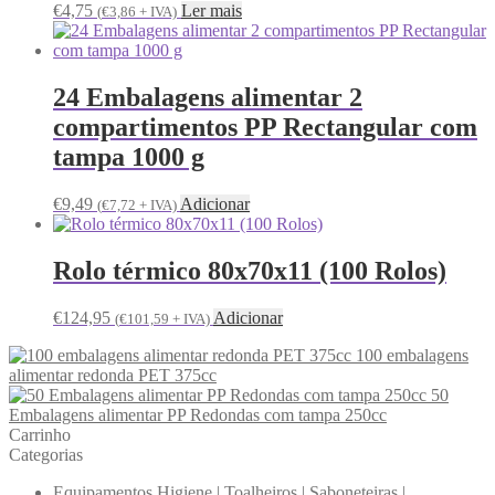
€
4,75
Ler mais
(
€
3,86
+ IVA)
24 Embalagens alimentar 2
compartimentos PP Rectangular com
tampa 1000 g
€
9,49
Adicionar
(
€
7,72
+ IVA)
Rolo térmico 80x70x11 (100 Rolos)
€
124,95
Adicionar
(
€
101,59
+ IVA)
100 embalagens
alimentar redonda PET 375cc
50
Embalagens alimentar PP Redondas com tampa 250cc
Carrinho
Categorias
Equipamentos Higiene | Toalheiros | Saboneteiras |