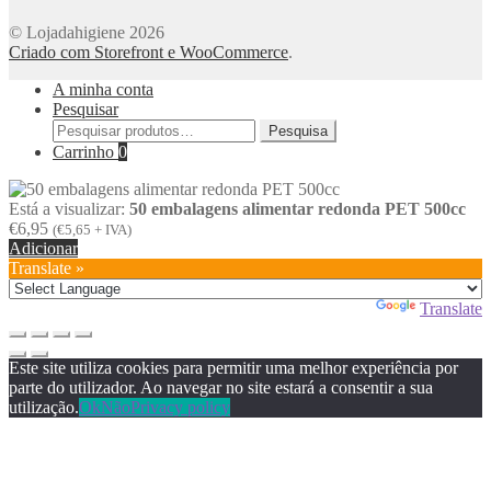
© Lojadahigiene 2026
Criado com Storefront e WooCommerce
.
A minha conta
Pesquisar
Pesquisar
Pesquisa
por:
Carrinho
0
Está a visualizar:
50 embalagens alimentar redonda PET 500cc
€
6,95
(
€
5,65
+ IVA)
Adicionar
Translate »
Powered by
Translate
Este site utiliza cookies para permitir uma melhor experiência por
parte do utilizador. Ao navegar no site estará a consentir a sua
utilização.
Ok
Não
Privacy policy