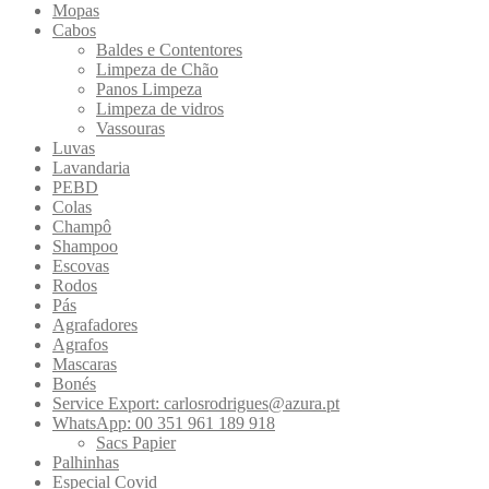
Mopas
Cabos
Baldes e Contentores
Limpeza de Chão
Panos Limpeza
Limpeza de vidros
Vassouras
Luvas
Lavandaria
PEBD
Colas
Champô
Shampoo
Escovas
Rodos
Pás
Agrafadores
Agrafos
Mascaras
Bonés
Service Export: carlosrodrigues@azura.pt
WhatsApp: 00 351 961 189 918
Sacs Papier
Palhinhas
Especial Covid