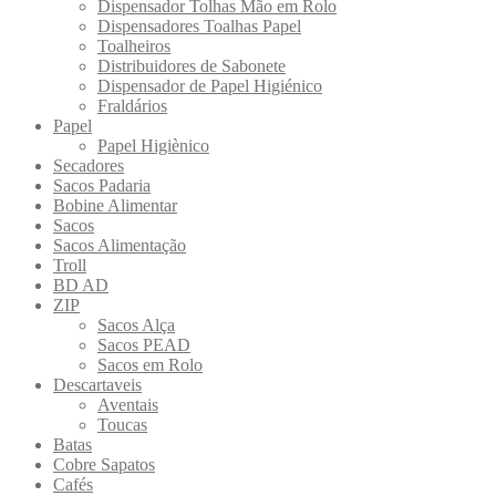
Dispensador Tolhas Mão em Rolo
Dispensadores Toalhas Papel
Toalheiros
Distribuidores de Sabonete
Dispensador de Papel Higiénico
Fraldários
Papel
Papel Higiènico
Secadores
Sacos Padaria
Bobine Alimentar
Sacos
Sacos Alimentação
Troll
BD AD
ZIP
Sacos Alça
Sacos PEAD
Sacos em Rolo
Descartaveis
Aventais
Toucas
Batas
Cobre Sapatos
Cafés