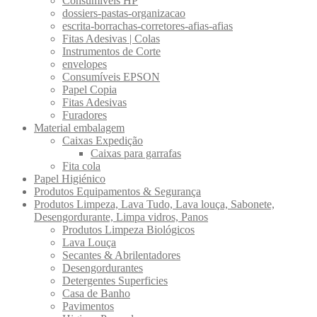
Consumíveis HP
dossiers-pastas-organizacao
escrita-borrachas-corretores-afias-afias
Fitas Adesivas | Colas
Instrumentos de Corte
envelopes
Consumíveis EPSON
Papel Copia
Fitas Adesivas
Furadores
Material embalagem
Caixas Expedição
Caixas para garrafas
Fita cola
Papel Higiénico
Produtos Equipamentos & Segurança
Produtos Limpeza, Lava Tudo, Lava louça, Sabonete,
Desengordurante, Limpa vidros, Panos
Produtos Limpeza Biológicos
Lava Louça
Secantes & Abrilentadores
Desengordurantes
Detergentes Superficies
Casa de Banho
Pavimentos