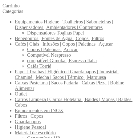
Carrinho
Categorias
Equipamentos Higiene | Toalheiros | Saboneteiras |
Dispensadores | Ambientadores | Contentores
Dispensadores Toalhas Papel
Bebedouros | Fontes de Água | Copos | Filtros
Cafés | Chás | Infusões | Copos | Paletinas | Açucar
Copos | Paletinas | Açucar
Compatível Nespresso
compatível Gimoka | Espresso Italia
Cafés Torrié
Papel | Toalhas | Higiénico | Guardanapos | Industrial |
Chaminé | Mecha | Sacos | Térmico | Marquesa
Caixas Pastelaria | Sacos Padaria | Caixas Pizza | Bobine
Alimentar
Outlet
Carros Limpeza | Carros Hotelaria | Baldes | Mopas | Baldes |
Cabos
Equipamentos em INOX
Filtros | Copos
Guardanapos
Higiene Pessoal
Material de escritório