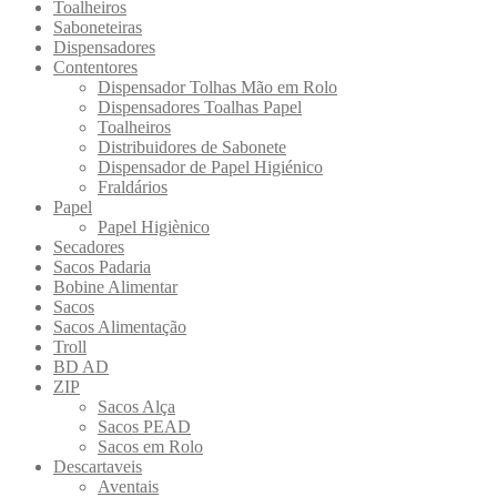
Toalheiros
Saboneteiras
Dispensadores
Contentores
Dispensador Tolhas Mão em Rolo
Dispensadores Toalhas Papel
Toalheiros
Distribuidores de Sabonete
Dispensador de Papel Higiénico
Fraldários
Papel
Papel Higiènico
Secadores
Sacos Padaria
Bobine Alimentar
Sacos
Sacos Alimentação
Troll
BD AD
ZIP
Sacos Alça
Sacos PEAD
Sacos em Rolo
Descartaveis
Aventais