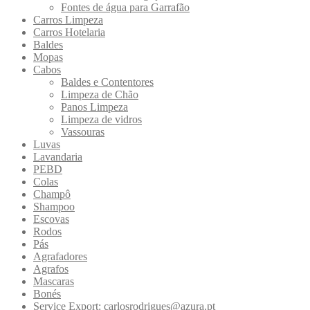
Fontes de água para Garrafão
Carros Limpeza
Carros Hotelaria
Baldes
Mopas
Cabos
Baldes e Contentores
Limpeza de Chão
Panos Limpeza
Limpeza de vidros
Vassouras
Luvas
Lavandaria
PEBD
Colas
Champô
Shampoo
Escovas
Rodos
Pás
Agrafadores
Agrafos
Mascaras
Bonés
Service Export: carlosrodrigues@azura.pt