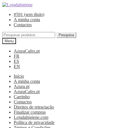
Ir
Saltar
para
para
#591 (sem título)
a
o
A minha conta
navegação
conteúdo
Contactos
Pesquisar
Pesquisa
por:
Menu
AzuraCafes.pt
FR
ES
EN
Início
A minha conta
Azura.pt
AzuraCafes.pt
Carrinho
Contactos
Direitos de retractação
Finalizar compras
Lojadahigiene.com
Política de privacidade
Termos e Condições