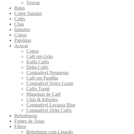
Toucas
Batas
Cobre Sapatos
Cafés
Chás
Infusões
Copos
Paletinas
Açucar
Copos
Café em Grão
Kaffa Cafés
Delta Cafés
Compatível Nespresso
Café em Pastilha
Compatível Dolce Gusto
Cafés Torrié
Maquinas de Café
Chás & Infusões
Compatível Lavazza Blue
Compatível Delta Cafés
Bebedouros
Fontes de Água
Filtros
Bebedouro com Ligação