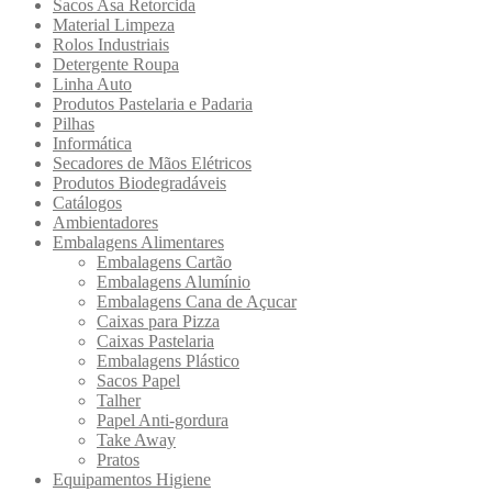
Sacos Asa Retorcida
Material Limpeza
Rolos Industriais
Detergente Roupa
Linha Auto
Produtos Pastelaria e Padaria
Pilhas
Informática
Secadores de Mãos Elétricos
Produtos Biodegradáveis
Catálogos
Ambientadores
Embalagens Alimentares
Embalagens Cartão
Embalagens Alumínio
Embalagens Cana de Açucar
Caixas para Pizza
Caixas Pastelaria
Embalagens Plástico
Sacos Papel
Talher
Papel Anti-gordura
Take Away
Pratos
Equipamentos Higiene