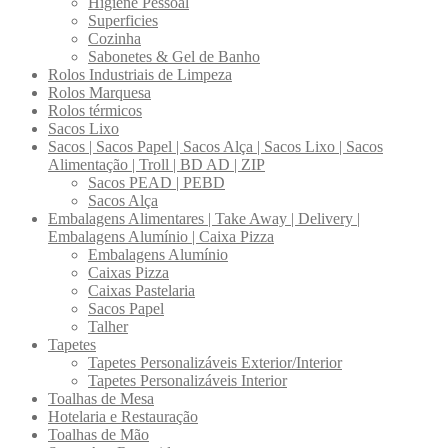
Higiene Pessoal
Superficies
Cozinha
Sabonetes & Gel de Banho
Rolos Industriais de Limpeza
Rolos Marquesa
Rolos térmicos
Sacos Lixo
Sacos | Sacos Papel | Sacos Alça | Sacos Lixo | Sacos
Alimentação | Troll | BD AD | ZIP
Sacos PEAD | PEBD
Sacos Alça
Embalagens Alimentares | Take Away | Delivery |
Embalagens Alumínio | Caixa Pizza
Embalagens Alumínio
Caixas Pizza
Caixas Pastelaria
Sacos Papel
Talher
Tapetes
Tapetes Personalizáveis Exterior/Interior
Tapetes Personalizáveis Interior
Toalhas de Mesa
Hotelaria e Restauração
Toalhas de Mão