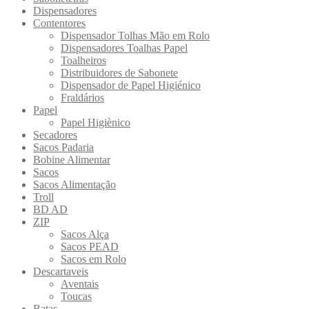
Dispensadores
Contentores
Dispensador Tolhas Mão em Rolo
Dispensadores Toalhas Papel
Toalheiros
Distribuidores de Sabonete
Dispensador de Papel Higiénico
Fraldários
Papel
Papel Higiènico
Secadores
Sacos Padaria
Bobine Alimentar
Sacos
Sacos Alimentação
Troll
BD AD
ZIP
Sacos Alça
Sacos PEAD
Sacos em Rolo
Descartaveis
Aventais
Toucas
Batas