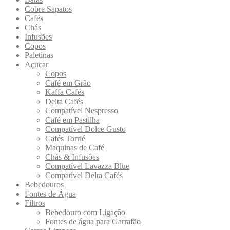
Cobre Sapatos
Cafés
Chás
Infusões
Copos
Paletinas
Açucar
Copos
Café em Grão
Kaffa Cafés
Delta Cafés
Compatível Nespresso
Café em Pastilha
Compatível Dolce Gusto
Cafés Torrié
Maquinas de Café
Chás & Infusões
Compatível Lavazza Blue
Compatível Delta Cafés
Bebedouros
Fontes de Água
Filtros
Bebedouro com Ligação
Fontes de água para Garrafão