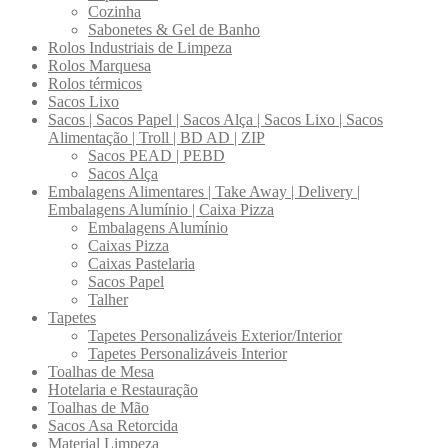
Cozinha
Sabonetes & Gel de Banho
Rolos Industriais de Limpeza
Rolos Marquesa
Rolos térmicos
Sacos Lixo
Sacos | Sacos Papel | Sacos Alça | Sacos Lixo | Sacos
Alimentação | Troll | BD AD | ZIP
Sacos PEAD | PEBD
Sacos Alça
Embalagens Alimentares | Take Away | Delivery |
Embalagens Alumínio | Caixa Pizza
Embalagens Alumínio
Caixas Pizza
Caixas Pastelaria
Sacos Papel
Talher
Tapetes
Tapetes Personalizáveis Exterior/Interior
Tapetes Personalizáveis Interior
Toalhas de Mesa
Hotelaria e Restauração
Toalhas de Mão
Sacos Asa Retorcida
Material Limpeza