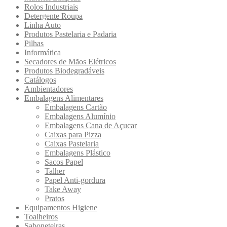
Rolos Industriais
Detergente Roupa
Linha Auto
Produtos Pastelaria e Padaria
Pilhas
Informática
Secadores de Mãos Elétricos
Produtos Biodegradáveis
Catálogos
Ambientadores
Embalagens Alimentares
Embalagens Cartão
Embalagens Alumínio
Embalagens Cana de Açucar
Caixas para Pizza
Caixas Pastelaria
Embalagens Plástico
Sacos Papel
Talher
Papel Anti-gordura
Take Away
Pratos
Equipamentos Higiene
Toalheiros
Saboneteiras