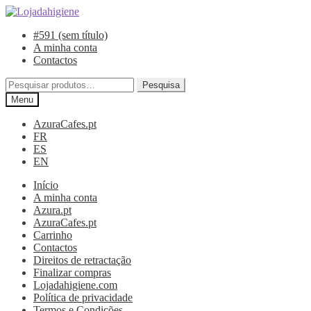
Ir
Saltar
para
para
#591 (sem título)
a
o
A minha conta
navegação
conteúdo
Contactos
Pesquisar
Pesquisa
por:
Menu
AzuraCafes.pt
FR
ES
EN
Início
A minha conta
Azura.pt
AzuraCafes.pt
Carrinho
Contactos
Direitos de retractação
Finalizar compras
Lojadahigiene.com
Política de privacidade
Termos e Condições