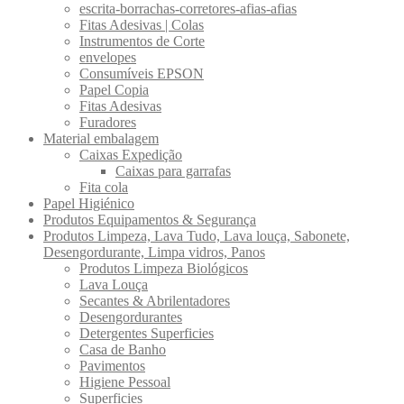
escrita-borrachas-corretores-afias-afias
Fitas Adesivas | Colas
Instrumentos de Corte
envelopes
Consumíveis EPSON
Papel Copia
Fitas Adesivas
Furadores
Material embalagem
Caixas Expedição
Caixas para garrafas
Fita cola
Papel Higiénico
Produtos Equipamentos & Segurança
Produtos Limpeza, Lava Tudo, Lava louça, Sabonete,
Desengordurante, Limpa vidros, Panos
Produtos Limpeza Biológicos
Lava Louça
Secantes & Abrilentadores
Desengordurantes
Detergentes Superficies
Casa de Banho
Pavimentos
Higiene Pessoal
Superficies