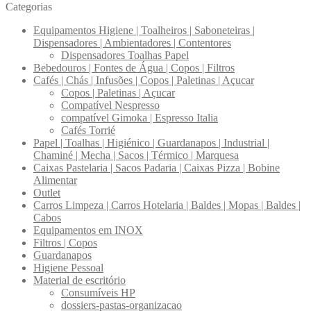
Categorias
Equipamentos Higiene | Toalheiros | Saboneteiras |
Dispensadores | Ambientadores | Contentores
Dispensadores Toalhas Papel
Bebedouros | Fontes de Água | Copos | Filtros
Cafés | Chás | Infusões | Copos | Paletinas | Açucar
Copos | Paletinas | Açucar
Compatível Nespresso
compatível Gimoka | Espresso Italia
Cafés Torrié
Papel | Toalhas | Higiénico | Guardanapos | Industrial |
Chaminé | Mecha | Sacos | Térmico | Marquesa
Caixas Pastelaria | Sacos Padaria | Caixas Pizza | Bobine
Alimentar
Outlet
Carros Limpeza | Carros Hotelaria | Baldes | Mopas | Baldes |
Cabos
Equipamentos em INOX
Filtros | Copos
Guardanapos
Higiene Pessoal
Material de escritório
Consumíveis HP
dossiers-pastas-organizacao