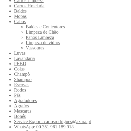
Carros Limpeza
Carros Hotelaria
Baldes
Mopas
Cabos
Baldes e Contentores
Limpeza de Chão
Panos Limpeza
Limpeza de vidros
Vassouras
Luvas
Lavandaria
PEBD
Colas
Champô
Shampoo
Escovas
Rodos
Pás
Agrafadores
Agrafos
Mascaras
Bonés
Service Export: carlosrodrigues@azura.pt
WhatsApp: 00 351 961 189 918